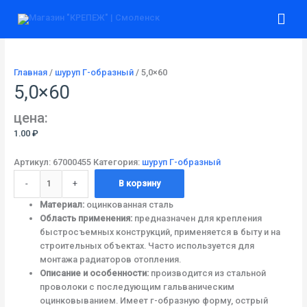
Перейти
Количество
Гла
к
товара
содержимому
5,0x60
ме
Главная
/
шуруп Г-образный
/ 5,0×60
5,0×60
цена:
1.00
₽
Артикул:
67000455
Категория:
шуруп Г-образный
-
+
В корзину
Материал:
оцинкованная сталь
Область применения:
предназначен для крепления
быстросъемных конструкций, применяется в быту и на
строительных объектах. Часто используется для
монтажа радиаторов отопления.
Описание и особенности:
производится из стальной
проволоки с последующим гальваническим
оцинковыванием. Имеет г-образную форму, острый