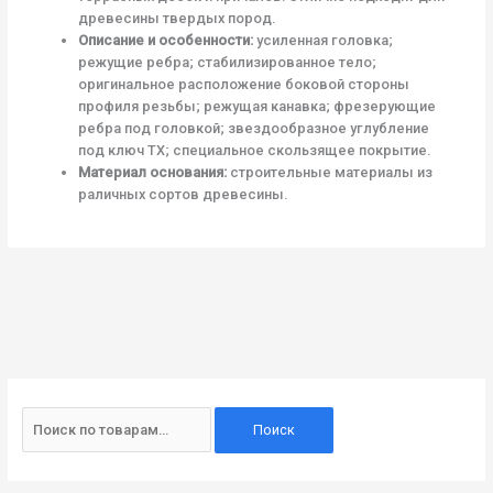
древесины твердых пород.
Описание и особенности:
усиленная головка;
режущие ребра; стабилизированное тело;
оригинальное расположение боковой стороны
профиля резьбы; режущая канавка; фрезерующие
ребра под головкой; звездообразное углубление
под ключ TX; специальное скользящее покрытие.
Материал основания:
строительные материалы из
раличных сортов древесины.
И
с
Поиск
к
а