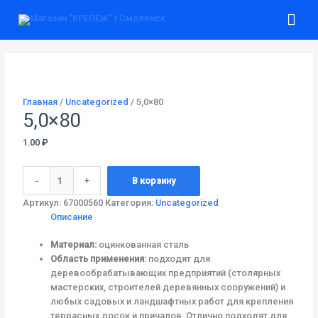
Перейти
Гла
к
содержимому
ме
Количество
товара
5,0x80
Главная
/
Uncategorized
/ 5,0×80
5,0×80
1.00
₽
-
+
В корзину
Артикул:
67000560
Категория:
Uncategorized
Описание
Материал:
оцинкованная сталь
Область применения:
подходят для
деревообрабатывающих предприятий (столярных
мастерских, строителей деревянных сооружений) и
любых садовых и ландшафтных работ для крепления
террасных досок и причалов. Отлично подходят для