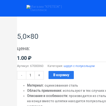
Перейти
к
содержимому
Количество
товара
5,0x80
5,0×80
цена:
1.00
₽
Артикул:
67000360
Категория:
шуруп с полукольцом
В корзину
-
+
Материал:
оцинкованная сталь
Область применения:
используют в тех случаях
Описание и особенности:
производится из стал
на конце вместо шляпки находится полукольцо