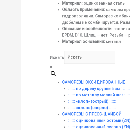
Материал:
оцинкованная сталь
Область применения:
саморез пр
гидроизоляции. Саморез комбини
дюбелем не комбинируется. Размер
Описание и особенности:
головка
EPDM, D10. Шлиц — нет. Резьба — 
Материал основания:
металл
Искать
×
САМОРЕЗЫ ОКСИДИРОВАННЫЕ
:::::: по дереву крупный шаг ::::::
:::::: по металлу мелкий шаг :::::
:::::: «клоп» (острый) ::::::
:::::: «клоп» (сверло) ::::::
САМОРЕЗЫ С ПРЕСС-ШАЙБОЙ
:::::: оцинкованный острый (ZN) :
:::::: оцинкованный сверло (ZN) :