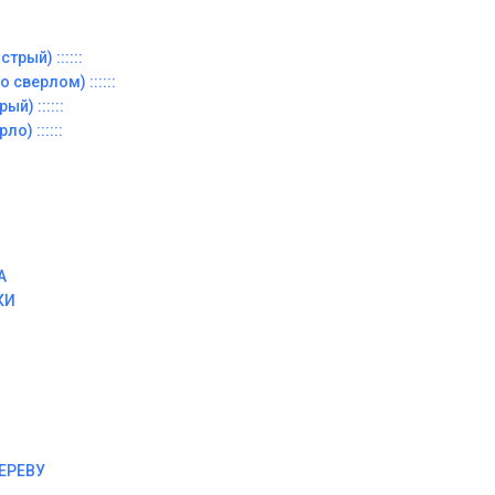
трый) ::::::
 сверлом) ::::::
й) ::::::
о) ::::::
А
КИ
ЕРЕВУ