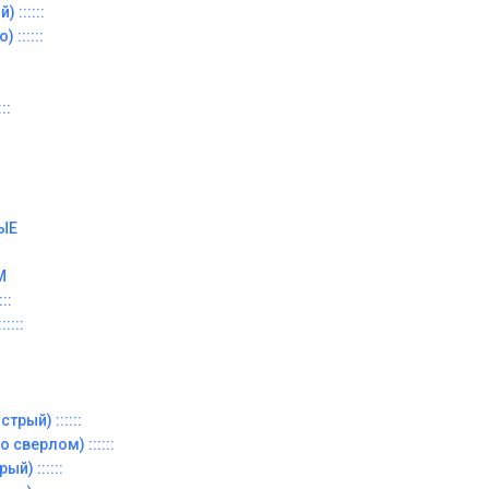
 ::::::
 ::::::
::
ЫЕ
М
::
::::
трый) ::::::
 сверлом) ::::::
й) ::::::