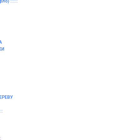
о) ::::::
А
КИ
ЕРЕВУ
::
: