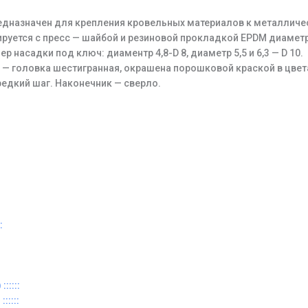
едназначен для крепления кровельных материалов к металлич
руется с пресс — шайбой и резиновой прокладкой EPDM диаметр
 насадки под ключ: диаментр 4,8-D 8, диаметр 5,5 и 6,3 — D 10.
 — головка шестигранная, окрашена порошковой краской в цвета
редкий шаг. Наконечник — сверло.
:
:::::
:::::