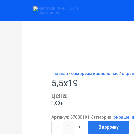
Перейти
Количество
к
товара
содержимому
5,5х19
Главная
/
саморезы кровельные
/
окраш
5,5х19
цена:
1.00
₽
Артикул:
67000101
Категория:
окрашенн
-
+
В корзину