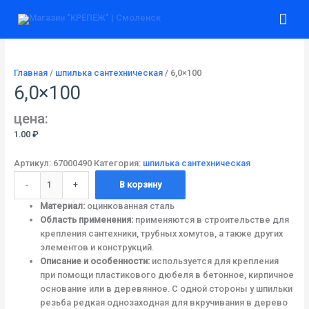
Перейти
Количество
Гла
к
товара
содержимому
6,0x100
ме
Главная
/
шпилька сантехническая
/ 6,0×100
6,0×100
цена:
1.00
₽
Артикул:
67000490
Категория:
шпилька сантехническая
-
+
В корзину
Материал:
оцинкованная сталь
Область применения:
применяются в строительстве для
крепления сантехники, трубных хомутов, а также других
элементов и конструкций.
Описание и особенности:
используется для крепления
при помощи пластикового дюбеля в бетонное, кирпичное
основание или в деревянное. С одной стороны у шпильки
резьба редкая однозаходная для вкручивания в дерево