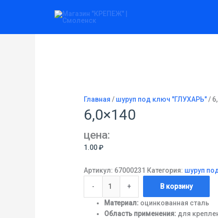
Перейти
Количество
к
товара
содержимому
6,0x140
Главная
/
шуруп под ключ "ГЛУХАРЬ"
/ 6
6,0×140
цена:
1.00
₽
Артикул:
67000231
Категория:
шуруп по
-
+
В корзину
Материал:
оцинкованная сталь
Область применения:
для креплен