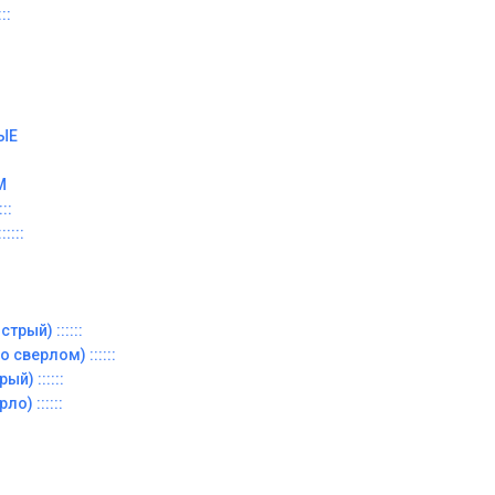
::
ЫЕ
М
::
::::
трый) ::::::
 сверлом) ::::::
й) ::::::
о) ::::::