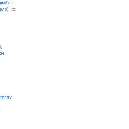
й) ::::::
о) ::::::
А
КИ
ЕРЕВУ
::