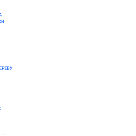
А
КИ
ЕРЕВУ
::
:
:::::