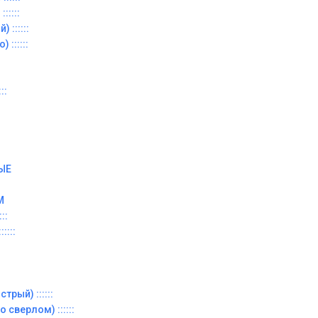
:::::
 ::::::
 ::::::
::
ЫЕ
М
::
::::
трый) ::::::
 сверлом) ::::::