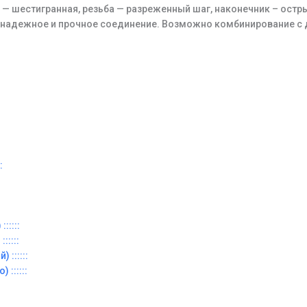
 — шестигранная, резьба — разреженный шаг, наконечник – остр
 надежное и прочное соединение. Возможно комбинирование с
:
:::::
:::::
 ::::::
 ::::::