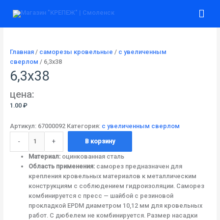
Перейти
Количество
Гла
к
товара
содержимому
6,3х38
ме
Главная
/
саморезы кровельные
/
с увеличенным
сверлом
/ 6,3х38
6,3х38
цена:
1.00
₽
Артикул:
67000092
Категория:
с увеличенным сверлом
-
+
В корзину
Материал:
оцинкованная сталь
Область применения:
саморез предназначен для
крепления кровельных материалов к металлическим
конструкциям с соблюдением гидроизоляции. Саморез
комбинируется с пресс — шайбой с резиновой
прокладкой EPDM диаметром 10,12 мм для кровельных
работ. С дюбелем не комбинируется. Размер насадки