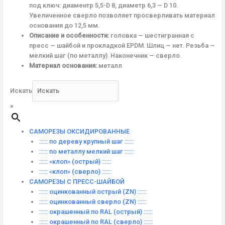
под ключ: диаментр 5,5-D 8, диаметр 6,3 — D 10.
Увеличенное сверло позволяет просверливать материал
основания до 12,5 мм.
Описание и особенности:
головка — шестигранная с
пресс — шайбой и прокладкой EPDM. Шлиц — нет. Резьба —
мелкий шаг (по металлу). Наконечник — сверло.
Материал основания:
металл
Искать
×
САМОРЕЗЫ ОКСИДИРОВАННЫЕ
:::::: по дереву крупный шаг ::::::
:::::: по металлу мелкий шаг ::::::
:::::: «клоп» (острый) ::::::
:::::: «клоп» (сверло) ::::::
САМОРЕЗЫ С ПРЕСС-ШАЙБОЙ
:::::: оцинкованный острый (ZN) ::::::
:::::: оцинкованный сверло (ZN) ::::::
:::::: окрашенный по RAL (острый) ::::::
:::::: окрашенный по RAL (сверло) ::::::