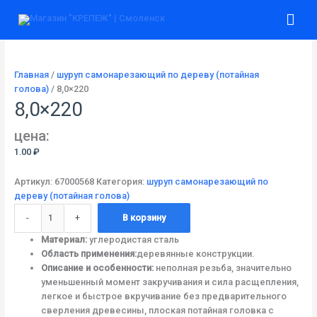
Перейти
Количество
Гла
к
товара
содержимому
8,0x220
ме
Главная
/
шуруп самонарезающий по дереву (потайная
голова)
/ 8,0×220
8,0×220
цена:
1.00
₽
Артикул:
67000568
Категория:
шуруп самонарезающий по
дереву (потайная голова)
-
+
В корзину
Материал:
углеродистая сталь
Область применения:
деревянные конструкции.
Описание и особенности:
неполная резьба, значительно
уменьшенный момент закручивания и сила расщепления,
легкое и быстрое вкручивание без предварительного
сверления древесины, плоская потайная головка с