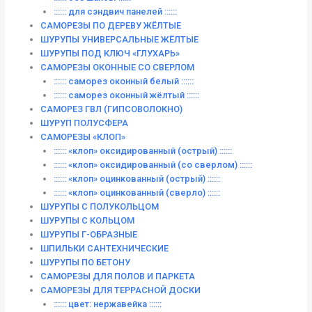
:::::: для сэндвич панелей ::::::
САМОРЕЗЫ ПО ДЕРЕВУ ЖЁЛТЫЕ
ШУРУПЫ УНИВЕРСАЛЬНЫЕ ЖЁЛТЫЕ
ШУРУПЫ ПОД КЛЮЧ «ГЛУХАРЬ»
САМОРЕЗЫ ОКОННЫЕ СО СВЕРЛОМ
:::::: саморез оконный белый ::::::
:::::: саморез оконный жёлтый ::::::
САМОРЕЗ ГВЛ (ГИПСОВОЛОКНО)
ШУРУП ПОЛУСФЕРА
САМОРЕЗЫ «КЛОП»
:::::: «клоп» оксидированный (острый) ::::::
:::::: «клоп» оксидированный (со сверлом) ::::::
:::::: «клоп» оцинкованный (острый) ::::::
:::::: «клоп» оцинкованный (сверло) ::::::
ШУРУПЫ С ПОЛУКОЛЬЦОМ
ШУРУПЫ С КОЛЬЦОМ
ШУРУПЫ Г-ОБРАЗНЫЕ
ШПИЛЬКИ САНТЕХНИЧЕСКИЕ
ШУРУПЫ ПО БЕТОНУ
САМОРЕЗЫ ДЛЯ ПОЛОВ И ПАРКЕТА
САМОРЕЗЫ ДЛЯ ТЕРРАСНОЙ ДОСКИ
:::::: цвет: нержавейка ::::::