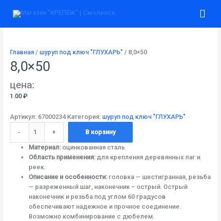
Перейти
Количество
Гла
к
товара
содержимому
8,0x50
ме
Главная
/
шуруп под ключ "ГЛУХАРЬ"
/ 8,0×50
8,0×50
цена:
1.00
₽
Артикул:
67000234
Категория:
шуруп под ключ "ГЛУХАРЬ"
-
+
В корзину
Материал:
оцинкованная сталь
Область применения:
для крепления деревянных лаг и
реек.
Описание и особенности:
головка — шестигранная, резьба
— разреженный шаг, наконечник – острый. Острый
наконечник и резьба под углом 60 градусов
обеспечивают надежное и прочное соединение.
Возможно комбинирование с дюбелем.