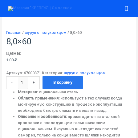
Перейти
Количество
Гла
к
товара
содержимому
8,0x60
ме
Главная
/
шуруп с полукольцом
/ 8,0×60
8,0×60
цена:
1.00
₽
Артикул:
67000371
Категория:
шуруп с полукольцом
-
+
В корзину
Материал:
оцинкованная сталь
Область применения:
используют в тех случаях когда
монтируемую конструкцию в процессе эксплуатации
необходимо быстро снимать и вешать назад.
Описание и особенности:
производится из стальной
проволоки с последующим гальваническим
оцинковыванием. Визуально выглядит как простой
саморез, только на конце вместо шляпки находится