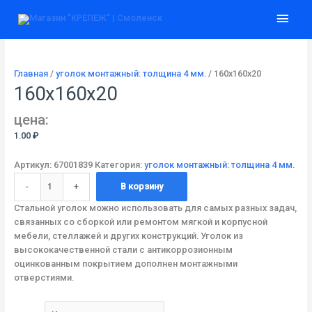
Перейти
Количество
Глав
к
товара
содержимому
160x160x20
мен
Главная
/
уголок монтажный: толщина 4 мм.
/ 160x160x20
160x160x20
цена:
1.00
₽
Артикул:
67001839
Категория:
уголок монтажный: толщина 4 мм.
-
+
В корзину
Стальной уголок можно использовать для самых разных задач,
связанных со сборкой или ремонтом мягкой и корпусной
мебели, стеллажей и других конструкций. Уголок из
высококачественной стали с антикоррозионным
оцинкованным покрытием дополнен монтажными
отверстиями.