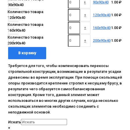
-
+
90x90x40
1.00
₽
90x90x40
Количество товара
-
+
120x90x40
1.00
₽
120x90x40
Количество товара
-
+
160x90x40
1.00
₽
160x90x40
Количество товара
-
+
200x90x40
1.00
₽
200x90x40
В корзину
Требуется для того, чтобы компенсировать перекосы
стропильной конструкции, возникающие в результате усадки
древесины во время эксплуатации. При помощи скользящей
опоры производится крепление стропил к несущему брусу, в
результате чего образуется самосбалансированная
конструкция. Кроме того, данный элемент может
использоваться во многих других случаях, когда несколько
скользящих элементов необходимо соединить с
неподвижной основой.
Искать
×