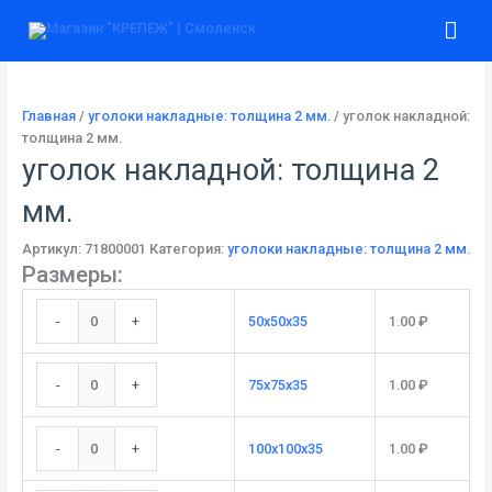
Перейти
Количество
Количество
Количество
Количество
Количество
Количество
Гла
к
товара
товара
товара
товара
товара
товара
содержимому
50х50х35
75x75х35
100x100х35
120x120х35
145x145х35
175x175х35
ме
Главная
/
уголоки накладные: толщина 2 мм.
/ уголок накладной:
толщина 2 мм.
уголок накладной: толщина 2
мм.
Артикул:
71800001
Категория:
уголоки накладные: толщина 2 мм.
Размеры:
-
+
50х50х35
1.00
₽
-
+
75x75х35
1.00
₽
-
+
100x100х35
1.00
₽