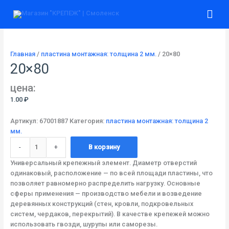
Перейти
Количество
Гла
к
товара
содержимому
20x80
ме
Главная
/
пластина монтажная: толщина 2 мм.
/ 20×80
20×80
цена:
1.00
₽
Артикул:
67001887
Категория:
пластина монтажная: толщина 2
мм.
-
+
В корзину
Универсальный крепежный элемент. Диаметр отверстий
одинаковый, расположение — по всей площади пластины, что
позволяет равномерно распределить нагрузку. Основные
сферы применения — производство мебели и возведение
деревянных конструкций (стен, кровли, подкровельных
систем, чердаков, перекрытий). В качестве крепежей можно
использовать гвозди, шурупы или саморезы.