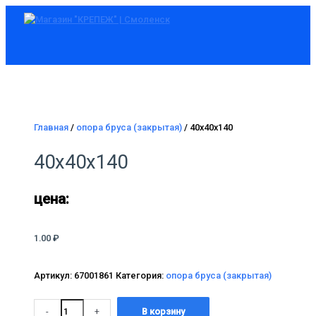
Главное
Перейти
меню
к
содержимому
Главная
/
опора бруса (закрытая)
/ 40х40х140
40х40х140
цена:
1.00
₽
Артикул:
67001861
Категория:
опора бруса (закрытая)
Количество
-
+
В корзину