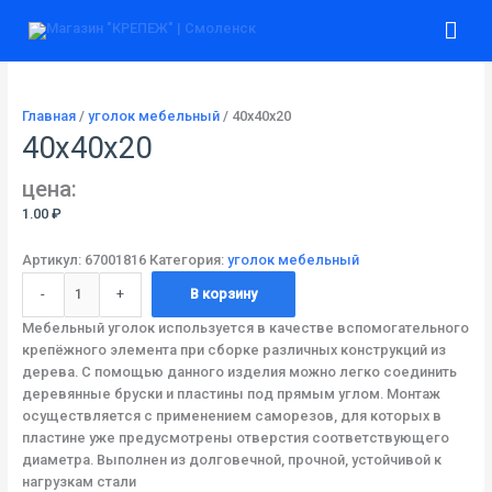
Перейти
Количество
Гла
к
товара
содержимому
40х40х20
ме
Главная
/
уголок мебельный
/ 40х40х20
40х40х20
цена:
1.00
₽
Артикул:
67001816
Категория:
уголок мебельный
-
+
В корзину
Мебельный уголок используется в качестве вспомогательного
крепёжного элемента при сборке различных конструкций из
дерева. С помощью данного изделия можно легко соединить
деревянные бруски и пластины под прямым углом. Монтаж
осуществляется с применением саморезов, для которых в
пластине уже предусмотрены отверстия соответствующего
диаметра. Выполнен из долговечной, прочной, устойчивой к
нагрузкам стали