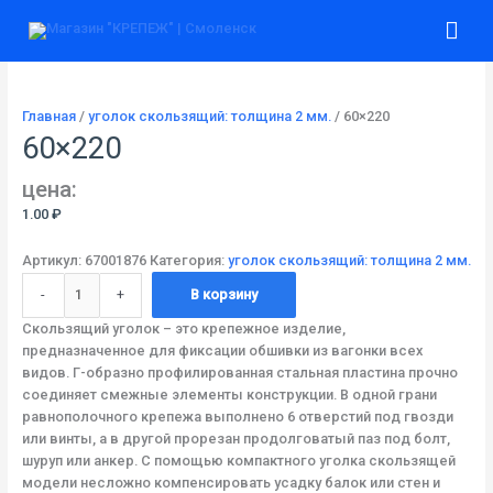
Перейти
Количество
Гла
к
товара
содержимому
60x220
ме
Главная
/
уголок скользящий: толщина 2 мм.
/ 60×220
60×220
цена:
1.00
₽
Артикул:
67001876
Категория:
уголок скользящий: толщина 2 мм.
-
+
В корзину
Скользящий уголок – это крепежное изделие,
предназначенное для фиксации обшивки из вагонки всех
видов. Г-образно профилированная стальная пластина прочно
соединяет смежные элементы конструкции. В одной грани
равнополочного крепежа выполнено 6 отверстий под гвозди
или винты, а в другой прорезан продолговатый паз под болт,
шуруп или анкер. С помощью компактного уголка скользящей
модели несложно компенсировать усадку балок или стен и