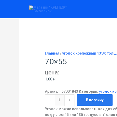
Перейти
Количество
к
товара
содержимому
70x55
Главная
/
уголок крепежный 135ᴼ: толщ
70×55
цена:
1.00
₽
Артикул:
67001843
Категория:
уголок кр
-
+
В корзину
Уголок можно использовать как для сб
под углом 45 или 135 градусов. Уголо