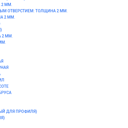
2 ММ.
ЫМ ОТВЕРСТИЕМ: ТОЛЩИНА 2 ММ.
А 2 ММ.
)
)
 2 ММ.
ММ.
АЯ
РНАЯ
А
ИЛ
СОТЕ
БРУСА
ЫЙ ДЛЯ ПРОФИЛЯ)
Я)