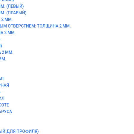
М. (ЛЕВЫЙ)
М. (ПРАВЫЙ)
2 ММ.
ЫМ ОТВЕРСТИЕМ: ТОЛЩИНА 2 ММ.
А 2 ММ.
)
)
 2 ММ.
ММ.
АЯ
РНАЯ
А
ИЛ
СОТЕ
БРУСА
ЫЙ ДЛЯ ПРОФИЛЯ)