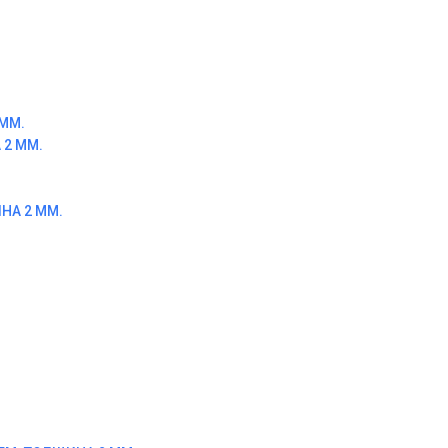
ММ.
2 ММ.
НА 2 ММ.