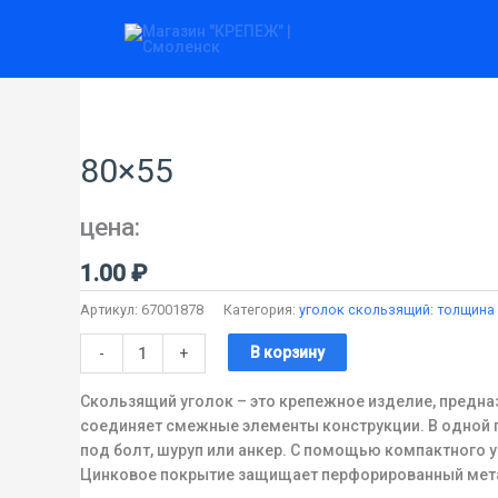
Перейти
к
содержимому
Количество
товара
80x55
80×55
цена:
1.00
₽
Артикул:
67001878
Категория:
уголок скользящий: толщина 
В корзину
-
+
Скользящий уголок – это крепежное изделие, предна
соединяет смежные элементы конструкции. В одной г
под болт, шуруп или анкер. С помощью компактного 
Цинковое покрытие защищает перфорированный метал