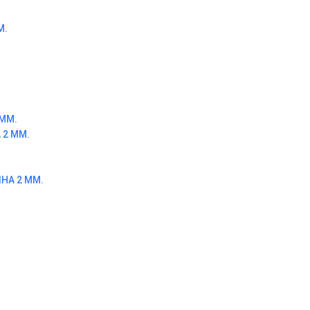
М.
ММ.
2 ММ.
НА 2 ММ.