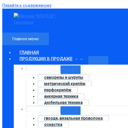
Перейти к содержимому
Главное меню
ГЛАВНАЯ
ПРОДУКЦИЯ В ПРОДАЖЕ
Колонка 1
саморезы и шурупы
метрический крепёж
перфокрепёж
анкерная техника
дюбельная техника
Колонка 3
гвозди, вязальная проволока
оснастка