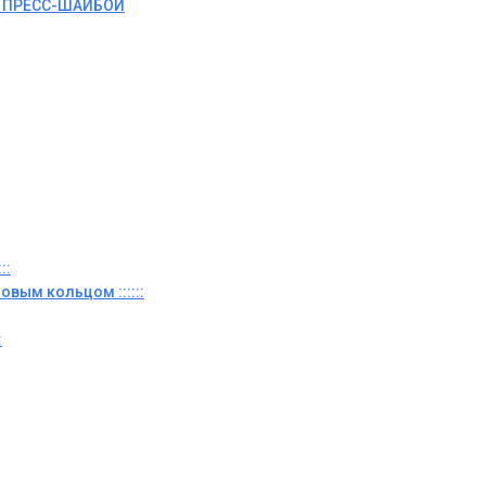
И ПРЕСС-ШАЙБОЙ
::
овым кольцом ::::::
: