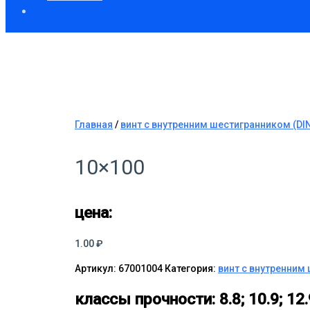
Главная
/
винт с внутренним шестигранником (DIN
10×100
цена:
1.00
₽
Артикул:
67001004
Категория:
винт с внутренним 
классы прочности:
8.8; 10.9; 12