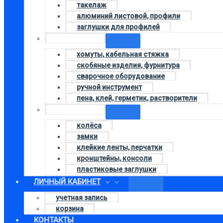
такелаж
алюминий листовой, профили
заглушки для профилей
Колонка 4
хомуты, кабельная стяжка
скобяные изделия, фурнитура
сварочное оборудование
ручной инструмент
пена, клей, герметик, растворители
Колонка 2
колёса
замки
клейкие ленты, перчатки
кронштейны, консоли
пластиковые заглушки
ЛИЧНЫЙ КАБИНЕТ
учетная запись
корзина
КОНТАКТЫ