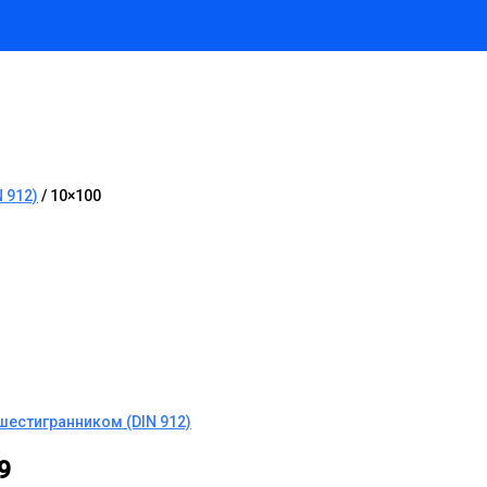
 912)
/ 10×100
шестигранником (DIN 912)
.9