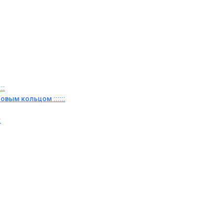
::
овым кольцом ::::::
: