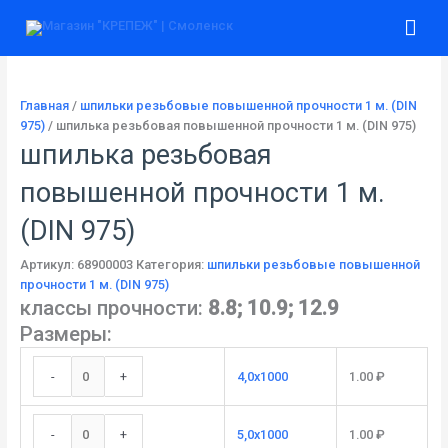
Перейти
Количество
Количество
Количество
Количество
Количество
Количество
Количество
Количество
Количество
Количество
Количество
Количество
Количество
Количество
Количество
Гла
к
товара
товара
товара
товара
товара
товара
товара
товара
товара
товара
товара
товара
товара
товара
товара
содержимому
4,0x1000
5,0x1000
6,0x1000
8,0x1000
10x1000
12x1000
14x1000
16x1000
18x1000
20x1000
22x1000
24x1000
27x1000
30x1000
36x1000
ме
Главная
/
шпильки резьбовые повышенной прочности 1 м. (DIN
975)
/ шпилька резьбовая повышенной прочности 1 м. (DIN 975)
шпилька резьбовая
повышенной прочности 1 м.
(DIN 975)
Артикул:
68900003
Категория:
шпильки резьбовые повышенной
прочности 1 м. (DIN 975)
классы прочности:
8.8; 10.9; 12.9
Размеры:
-
+
4,0x1000
1.00
₽
-
+
5,0x1000
1.00
₽