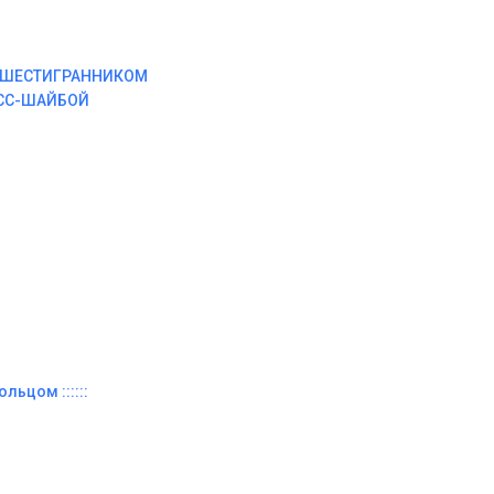
М ШЕСТИГРАННИКОМ
ЕСС-ШАЙБОЙ
льцом ::::::