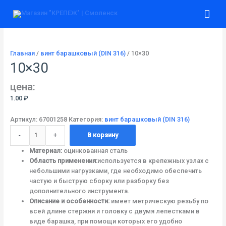
Перейти
Количество
Гла
к
товара
содержимому
10x30
ме
Главная
/
винт барашковый (DIN 316)
/ 10×30
10×30
цена:
1.00
₽
Артикул:
67001258
Категория:
винт барашковый (DIN 316)
-
+
В корзину
Материал:
оцинкованная сталь
Область применения:
используется в крепежных узлах с
небольшими нагрузками, где необходимо обеспечить
частую и быструю сборку или разборку без
дополнительного инструмента.
Описание и особенности:
имеет метрическую резьбу по
всей длине стержня и головку с двумя лепестками в
виде барашка, при помощи которых его удобно