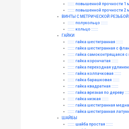
:::::: повышенной прочности 1 м. 
:::::: повышенной прочности 2 м. 
ВИНТЫ C МЕТРИЧЕСКОЙ РЕЗЬБОЙ
:::::: полукольцо ::::::
:::::: кольцо ::::::
ГАЙКИ
:::::: гайка шестигранная ::::::
:::::: гайка шестигранная с фланц
:::::: гайка самоконтрящаяся с
:::::: гайка корончатая ::::::
:::::: гайка переходная удлиненна
:::::: гайка колпачковая ::::::
:::::: гайка барашковая ::::::
:::::: гайка квадратная ::::::
:::::: гайка врезная по дереву ::::
:::::: гайка низкая ::::::
:::::: гайка шестигранная медная 
:::::: гайка шестигранная латунна
ШАЙБЫ
:::::: шайба простая ::::::