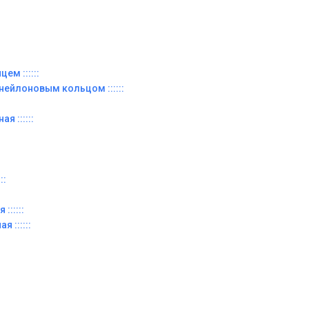
ем ::::::
 нейлоновым кольцом ::::::
я ::::::
::
::::::
я ::::::