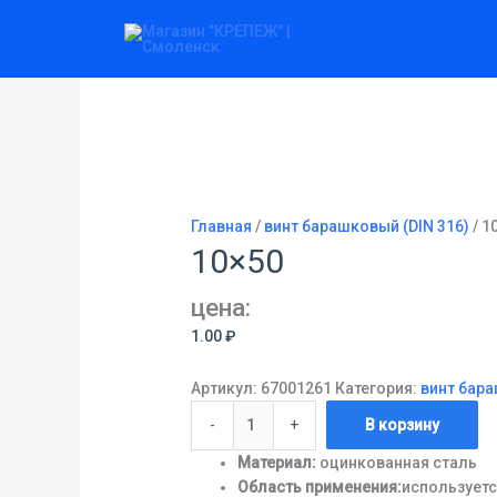
Перейти
Количество
к
товара
содержимому
10x50
Главная
/
винт барашковый (DIN 316)
/ 1
10×50
цена:
1.00
₽
Артикул:
67001261
Категория:
винт бара
-
+
В корзину
Материал:
оцинкованная сталь
Область применения:
используетс