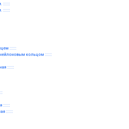
::::::
::::::
ем ::::::
 нейлоновым кольцом ::::::
я ::::::
::
::::::
я ::::::