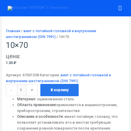
Перейти
Количество
Гла
к
товара
содержимому
10x70
ме
Главная
/
винт с потайной головкой и внутренним
шестигранником (DIN 7991)
/ 10×70
10×70
цена:
1.00
₽
Артикул:
67001338
Категория:
винт с потайной головкой и
внутренним шестигранником (DIN 7991)
-
+
В корзину
Материал:
оцинкованная сталь
Область применения:
применяется в машиностроении,
приборостроении, строительстве.
Описание и особенности:
имеет потайную головку, что
позволяет устанавливать его в местах требующих
сохранения ровной поверхности после крепления.