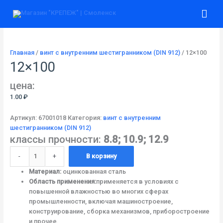
Перейти
Количество
Гла
к
товара
содержимому
12x100
ме
Главная
/
винт с внутренним шестигранником (DIN 912)
/ 12×100
12×100
цена:
1.00
₽
Артикул:
67001018
Категория:
винт с внутренним
шестигранником (DIN 912)
классы прочности:
8.8; 10.9; 12.9
-
+
В корзину
Материал:
оцинкованная сталь
Область применения:
применяется в условиях с
повышенной влажностью во многих сферах
промышленности, включая машиностроение,
конструирование, сборка механизмов, приборостроение
и прочее.