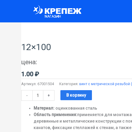
Перейти
к
содержимому
Количество
товара
12x100
12×100
цена:
1.00
₽
Артикул:
67001504
Категория:
винт c метрической резьбой 
В корзину
-
+
Материал:
оцинкованная сталь
Область применения:
применяется для монтажа 
деревянные и металлические конструкции с по
канатов, фиксации стеллажей к стенам, а такж