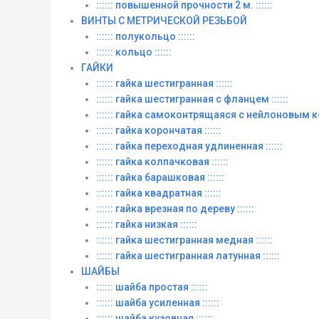
:::::: повышенной прочности 2 м. ::::::
ВИНТЫ C МЕТРИЧЕСКОЙ РЕЗЬБОЙ
:::::: полукольцо ::::::
:::::: кольцо ::::::
ГАЙКИ
:::::: гайка шестигранная ::::::
:::::: гайка шестигранная с фланцем ::::::
:::::: гайка самоконтрящаяся с нейлоновым ко
:::::: гайка корончатая ::::::
:::::: гайка переходная удлиненная ::::::
:::::: гайка колпачковая ::::::
:::::: гайка барашковая ::::::
:::::: гайка квадратная ::::::
:::::: гайка врезная по дереву ::::::
:::::: гайка низкая ::::::
:::::: гайка шестигранная медная ::::::
:::::: гайка шестигранная латунная ::::::
ШАЙБЫ
:::::: шайба простая ::::::
:::::: шайба усиленная ::::::
:::::: шайба кузовная ::::::