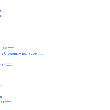
:
::::::
::::::
ем ::::::
 нейлоновым кольцом ::::::
я ::::::
::
::::::
я ::::::