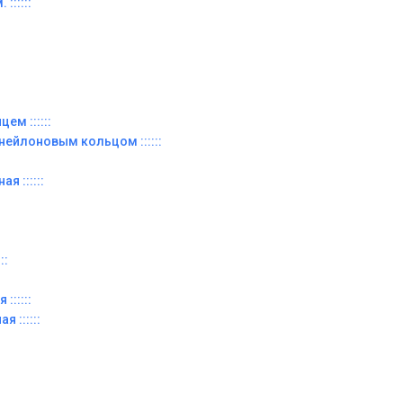
::::::
ем ::::::
 нейлоновым кольцом ::::::
я ::::::
::
::::::
я ::::::