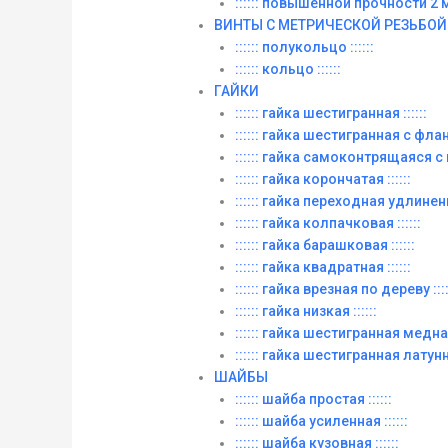
:::::: повышенной прочности 2 м. 
ВИНТЫ C МЕТРИЧЕСКОЙ РЕЗЬБОЙ
:::::: полукольцо ::::::
:::::: кольцо ::::::
ГАЙКИ
:::::: гайка шестигранная ::::::
:::::: гайка шестигранная с фланц
:::::: гайка самоконтрящаяся с
:::::: гайка корончатая ::::::
:::::: гайка переходная удлиненна
:::::: гайка колпачковая ::::::
:::::: гайка барашковая ::::::
:::::: гайка квадратная ::::::
:::::: гайка врезная по дереву ::::
:::::: гайка низкая ::::::
:::::: гайка шестигранная медная 
:::::: гайка шестигранная латунна
ШАЙБЫ
:::::: шайба простая ::::::
:::::: шайба усиленная ::::::
:::::: шайба кузовная ::::::