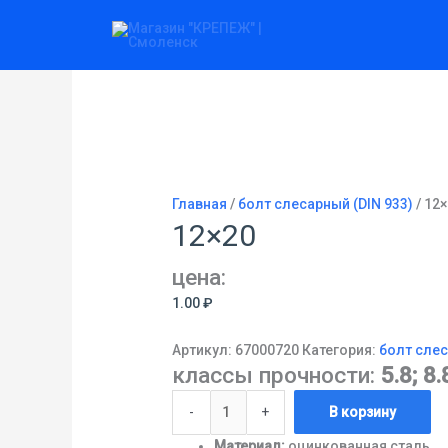
Перейти
Количество
к
товара
содержимому
12x20
Главная
/
болт слесарный (DIN 933)
/ 12
12×20
цена:
1.00
₽
Артикул:
67000720
Категория:
болт слес
классы прочности:
5.8; 8.
-
+
В корзину
Материал:
оцинкованная сталь