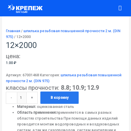
Перейти
Количество
Гла
к
товара
содержимому
12x2000
ме
Главная
/
шпилька резьбовая повышенной прочности 2 м. (DIN
975)
/ 12×2000
12×2000
цена:
1.00
₽
Артикул:
67001468
Категория:
шпилька резьбовая повышенной
прочности 2 м. (DIN 975)
классы прочности:
8.8; 10.9; 12.9
-
+
В корзину
Материал:
оцинкованная сталь
Область применения:
применяется в самых разных
областях строительства При помощи данных изделий
проводится монтаж водопроводных и воздуховодных
систем, а так же газопроводов, систем вентиляции и