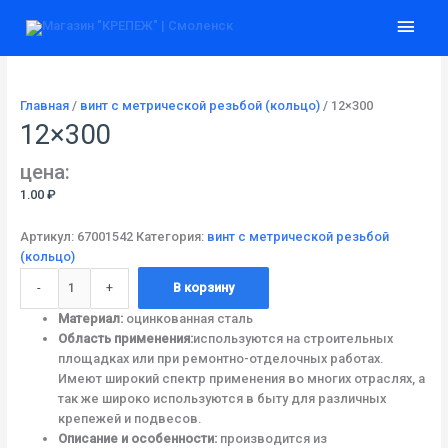
Перейти
Количество
Глав
к
товара
содержимому
12x300
мен
Главная
/
винт c метрической резьбой (кольцо)
/ 12×300
12×300
цена:
1.00
₽
Артикул:
67001542
Категория:
винт c метрической резьбой
(кольцо)
-
+
В корзину
Материал:
оцинкованная сталь
Область применения:
используются на строительных
площадках или при ремонтно-отделочных работах.
Имеют широкий спектр применения во многих отраслях, а
так же широко используются в быту для различных
крепежей и подвесов.
Описание и особенности:
производится из