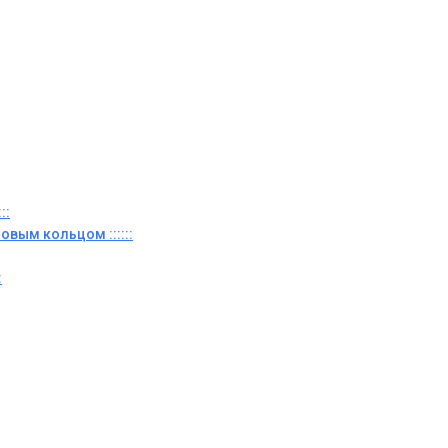
::
овым кольцом ::::::
: