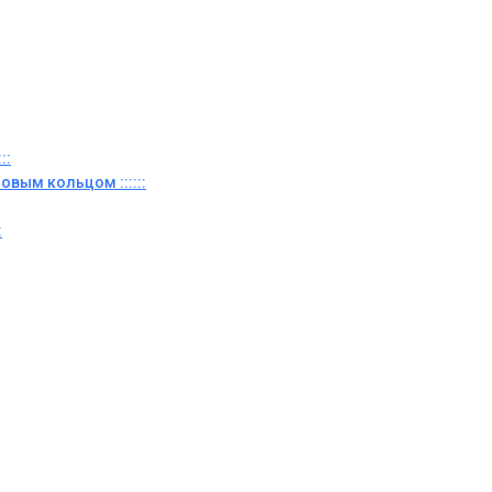
::
овым кольцом ::::::
: