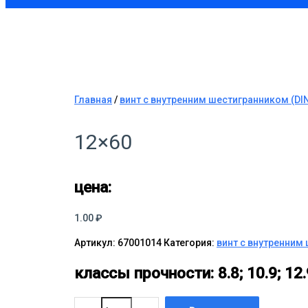
Главная
/
винт с внутренним шестигранником (DIN
12×60
цена:
1.00
₽
Артикул:
67001014
Категория:
винт с внутренним 
классы прочности:
8.8; 10.9; 12