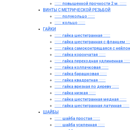
:::::: повышенной прочности 2 м. ::::::
ВИНТЫ C МЕТРИЧЕСКОЙ РЕЗЬБОЙ
:::::: полукольцо ::::::
:::::: кольцо ::::::
ГАЙКИ
:::::: гайка шестигранная ::::::
:::::: гайка шестигранная с фланцем ::::
:::::: гайка самоконтрящаяся с нейлон
:::::: гайка корончатая ::::::
:::::: гайка переходная удлиненная :::::
:::::: гайка колпачковая ::::::
:::::: гайка барашковая ::::::
:::::: гайка квадратная ::::::
:::::: гайка врезная по дереву ::::::
:::::: гайка низкая ::::::
:::::: гайка шестигранная медная ::::::
:::::: гайка шестигранная латунная ::::::
ШАЙБЫ
:::::: шайба простая ::::::
:::::: шайба усиленная ::::::