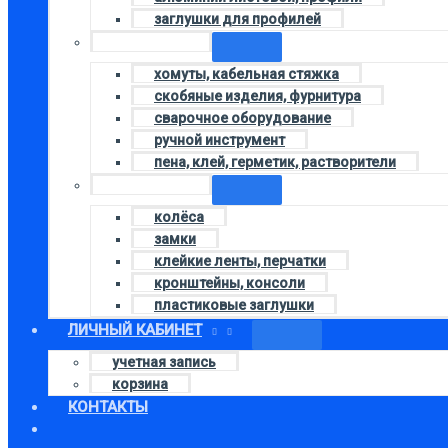
заглушки для профилей
Колонка 4
хомуты, кабельная стяжка
скобяные изделия, фурнитура
сварочное оборудование
ручной инструмент
пена, клей, герметик, растворители
Колонка 2
колёса
замки
клейкие ленты, перчатки
кронштейны, консоли
пластиковые заглушки
ЛИЧНЫЙ КАБИНЕТ
учетная запись
корзина
КОНТАКТЫ