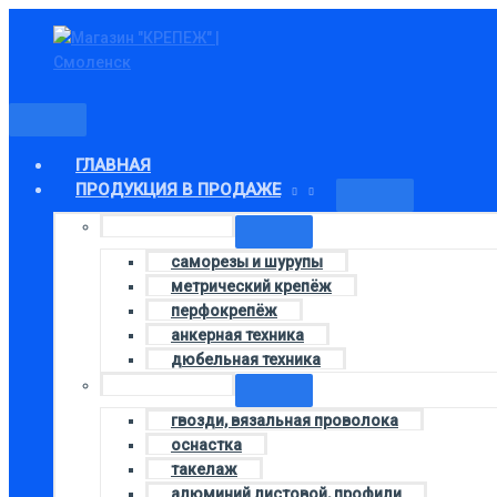
Главное
Перейти
Количество
меню
к
товара
содержимому
12x60
ГЛАВНАЯ
ПРОДУКЦИЯ В ПРОДАЖЕ
Колонка 1
саморезы и шурупы
метрический крепёж
перфокрепёж
анкерная техника
дюбельная техника
Колонка 3
гвозди, вязальная проволока
оснастка
такелаж
алюминий листовой, профили