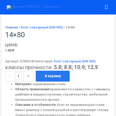
Перейти
Количество
Гла
к
товара
содержимому
14x80
ме
Главная
/
болт слесарный (DIN 933)
/ 14×80
14×80
цена:
1.00
₽
Артикул:
67000740
Категория:
болт слесарный (DIN 933)
классы прочности:
5.8; 8.8; 10.9; 12.9
-
+
В корзину
Материал:
оцинкованная сталь
Область применения:
применяется совместно с гайками и
шайбами в машиностроении, строительстве, мебельной
промышленности и прочее.
Описание и особенности:
болт из нержавеющей стали
имеет шпильку с полной резьбой и шестигранную голову.
Длина болта определяется по длине шпильке.