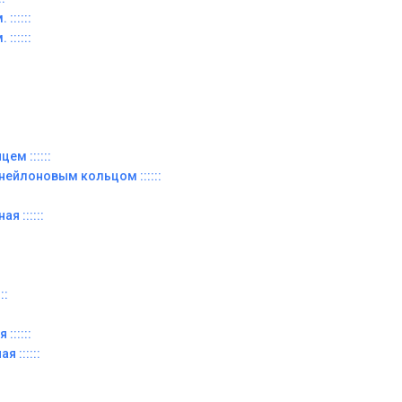
::::::
::::::
ем ::::::
 нейлоновым кольцом ::::::
я ::::::
::
::::::
я ::::::