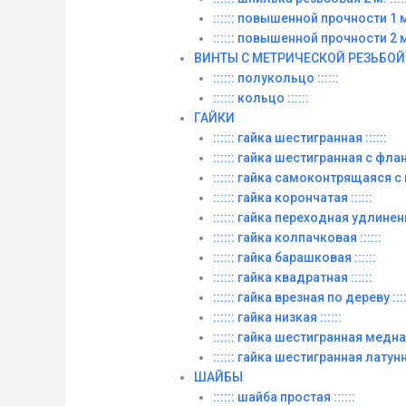
:::::: повышенной прочности 1 м. 
:::::: повышенной прочности 2 м. 
ВИНТЫ C МЕТРИЧЕСКОЙ РЕЗЬБОЙ
:::::: полукольцо ::::::
:::::: кольцо ::::::
ГАЙКИ
:::::: гайка шестигранная ::::::
:::::: гайка шестигранная с фланц
:::::: гайка самоконтрящаяся с
:::::: гайка корончатая ::::::
:::::: гайка переходная удлиненна
:::::: гайка колпачковая ::::::
:::::: гайка барашковая ::::::
:::::: гайка квадратная ::::::
:::::: гайка врезная по дереву ::::
:::::: гайка низкая ::::::
:::::: гайка шестигранная медная 
:::::: гайка шестигранная латунна
ШАЙБЫ
:::::: шайба простая ::::::