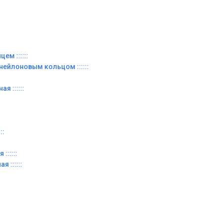
ем ::::::
 нейлоновым кольцом ::::::
я ::::::
::
::::::
я ::::::