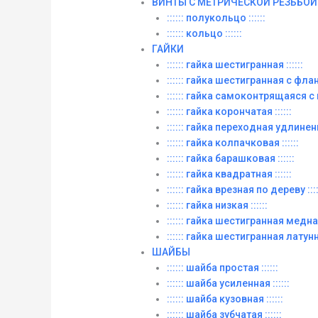
ВИНТЫ C МЕТРИЧЕСКОЙ РЕЗЬБОЙ
:::::: полукольцо ::::::
:::::: кольцо ::::::
ГАЙКИ
:::::: гайка шестигранная ::::::
:::::: гайка шестигранная с фланц
:::::: гайка самоконтрящаяся с
:::::: гайка корончатая ::::::
:::::: гайка переходная удлиненна
:::::: гайка колпачковая ::::::
:::::: гайка барашковая ::::::
:::::: гайка квадратная ::::::
:::::: гайка врезная по дереву ::::
:::::: гайка низкая ::::::
:::::: гайка шестигранная медная 
:::::: гайка шестигранная латунна
ШАЙБЫ
:::::: шайба простая ::::::
:::::: шайба усиленная ::::::
:::::: шайба кузовная ::::::
:::::: шайба зубчатая ::::::