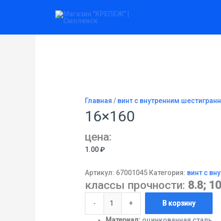
Перейти
Количество
к
товара
содержимому
16x160
Главная
/
винт с внутренним шестигранн
16×160
цена:
1.00
₽
Артикул:
67001045
Категория:
винт с вн
классы прочности:
8.8; 10
-
+
В корзину
Материал:
оцинкованная сталь