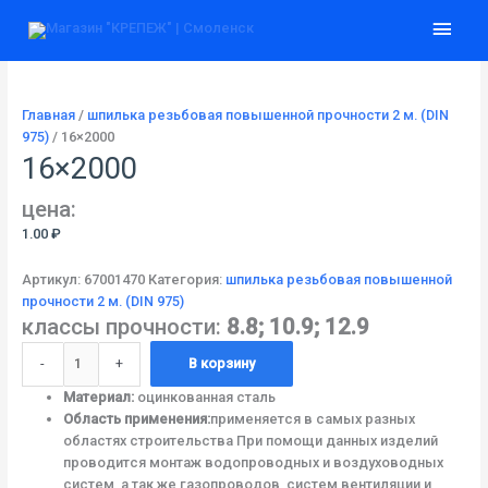
Перейти
Количество
Глав
к
товара
содержимому
16x2000
мен
Главная
/
шпилька резьбовая повышенной прочности 2 м. (DIN
975)
/ 16×2000
16×2000
цена:
1.00
₽
Артикул:
67001470
Категория:
шпилька резьбовая повышенной
прочности 2 м. (DIN 975)
классы прочности:
8.8; 10.9; 12.9
-
+
В корзину
Материал:
оцинкованная сталь
Область применения:
применяется в самых разных
областях строительства При помощи данных изделий
проводится монтаж водопроводных и воздуховодных
систем, а так же газопроводов, систем вентиляции и