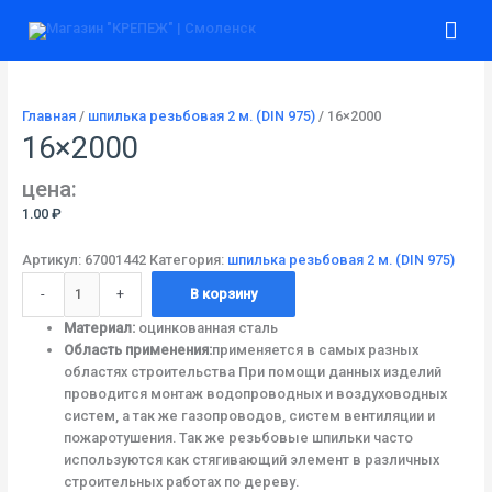
Перейти
Количество
Гла
к
товара
содержимому
16x2000
ме
Главная
/
шпилька резьбовая 2 м. (DIN 975)
/ 16×2000
16×2000
цена:
1.00
₽
Артикул:
67001442
Категория:
шпилька резьбовая 2 м. (DIN 975)
-
+
В корзину
Материал:
оцинкованная сталь
Область применения:
применяется в самых разных
областях строительства При помощи данных изделий
проводится монтаж водопроводных и воздуховодных
систем, а так же газопроводов, систем вентиляции и
пожаротушения. Так же резьбовые шпильки часто
используются как стягивающий элемент в различных
строительных работах по дереву.