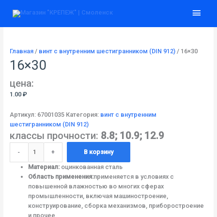
Перейти
Количество
Глав
к
товара
содержимому
16x30
мен
Главная
/
винт с внутренним шестигранником (DIN 912)
/ 16×30
16×30
цена:
1.00
₽
Артикул:
67001035
Категория:
винт с внутренним
шестигранником (DIN 912)
классы прочности:
8.8; 10.9; 12.9
-
+
В корзину
Материал:
оцинкованная сталь
Область применения:
применяется в условиях с
повышенной влажностью во многих сферах
промышленности, включая машиностроение,
конструирование, сборка механизмов, приборостроение
и прочее.