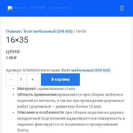
Перейти
Количество
Гла
к
товара
содержимому
16x35
ме
Главная
/
болт мебельный (DIN 603)
/ 16×35
16×35
цена:
1.00
₽
Артикул:
67000934
Категория:
болт мебельный (DIN 603)
-
+
В корзину
Материал:
оцинкованная сталь
Область применения:
применяется при сборке мебели и
изделий из металла, а так же при проведении дорожных
работ (дорожный — диаметры более 12 мм).
Описание и особенности:
при сборке изделия из дерева
квадратный подголовник вдавливается в поверхность и
надежно фиксируется от возможного прокручивания
болта.