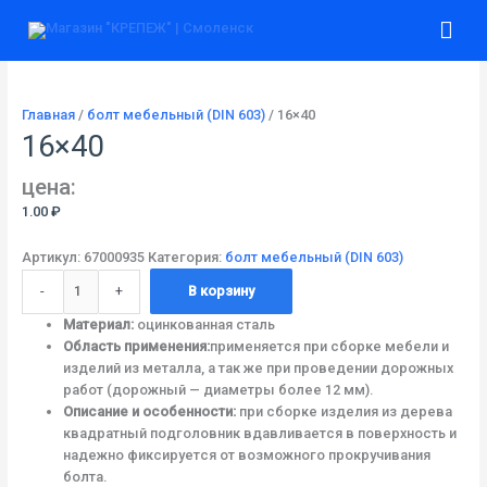
Перейти
Количество
Гла
к
товара
содержимому
16x40
ме
Главная
/
болт мебельный (DIN 603)
/ 16×40
16×40
цена:
1.00
₽
Артикул:
67000935
Категория:
болт мебельный (DIN 603)
-
+
В корзину
Материал:
оцинкованная сталь
Область применения:
применяется при сборке мебели и
изделий из металла, а так же при проведении дорожных
работ (дорожный — диаметры более 12 мм).
Описание и особенности:
при сборке изделия из дерева
квадратный подголовник вдавливается в поверхность и
надежно фиксируется от возможного прокручивания
болта.