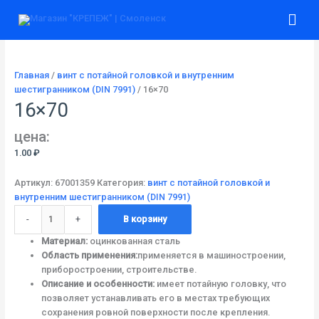
Перейти
Количество
Гла
к
товара
содержимому
16x70
ме
Главная
/
винт с потайной головкой и внутренним
шестигранником (DIN 7991)
/ 16×70
16×70
цена:
1.00
₽
Артикул:
67001359
Категория:
винт с потайной головкой и
внутренним шестигранником (DIN 7991)
-
+
В корзину
Материал:
оцинкованная сталь
Область применения:
применяется в машиностроении,
приборостроении, строительстве.
Описание и особенности:
имеет потайную головку, что
позволяет устанавливать его в местах требующих
сохранения ровной поверхности после крепления.