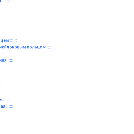
::::::
ем ::::::
 нейлоновым кольцом ::::::
я ::::::
::
::::::
я ::::::