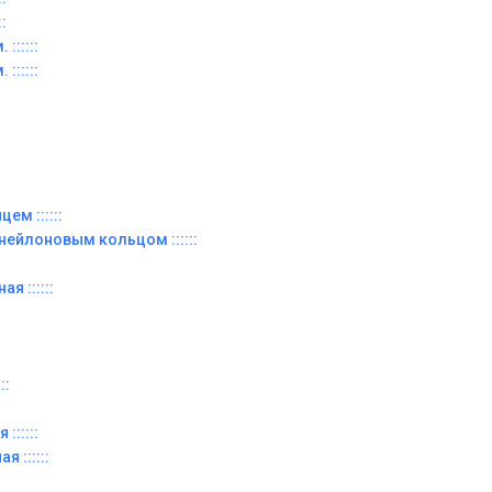
:
::::::
::::::
ем ::::::
 нейлоновым кольцом ::::::
я ::::::
::
::::::
я ::::::