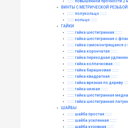
:::::: повышенной прочности 2 м. 
ВИНТЫ C МЕТРИЧЕСКОЙ РЕЗЬБОЙ
:::::: полукольцо ::::::
:::::: кольцо ::::::
ГАЙКИ
:::::: гайка шестигранная ::::::
:::::: гайка шестигранная с фланц
:::::: гайка самоконтрящаяся с
:::::: гайка корончатая ::::::
:::::: гайка переходная удлиненна
:::::: гайка колпачковая ::::::
:::::: гайка барашковая ::::::
:::::: гайка квадратная ::::::
:::::: гайка врезная по дереву ::::
:::::: гайка низкая ::::::
:::::: гайка шестигранная медная 
:::::: гайка шестигранная латунна
ШАЙБЫ
:::::: шайба простая ::::::
:::::: шайба усиленная ::::::
:::::: шайба кузовная ::::::