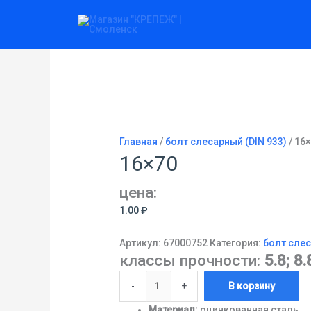
Перейти
Количество
к
товара
содержимому
16x70
Главная
/
болт слесарный (DIN 933)
/ 16
16×70
цена:
1.00
₽
Артикул:
67000752
Категория:
болт слес
классы прочности:
5.8; 8.
-
+
В корзину
Материал:
оцинкованная сталь