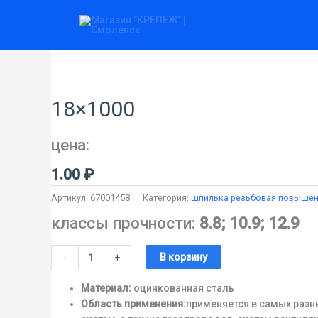
Перейти
к
содержимому
Количество
товара
18x1000
18×1000
цена:
1.00
₽
Артикул:
67001458
Категория:
шпилька резьбовая повышенно
классы прочности:
8.8; 10.9; 12.9
В корзину
-
+
Материал:
оцинкованная сталь
Область применения:
применяется в самых раз