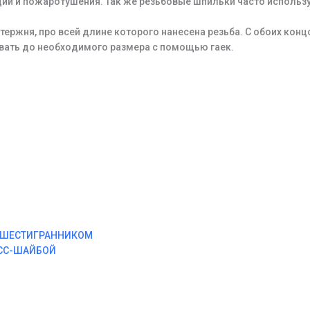
яции и пожаротушения. Так же резьбовые шпильки часто исполь
тержня, про всей длине которого нанесена резьба. С обоих кон
ивать до необходимого размера с помощью гаек.
М ШЕСТИГРАННИКОМ
ЕСС-ШАЙБОЙ