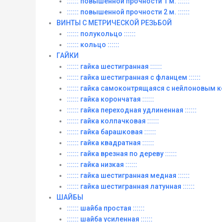
:::::: повышенной прочности 1 м. ::::::
:::::: повышенной прочности 2 м. ::::::
ВИНТЫ C МЕТРИЧЕСКОЙ РЕЗЬБОЙ
:::::: полукольцо ::::::
:::::: кольцо ::::::
ГАЙКИ
:::::: гайка шестигранная ::::::
:::::: гайка шестигранная с фланцем ::::::
:::::: гайка самоконтрящаяся с нейлоновым ко
:::::: гайка корончатая ::::::
:::::: гайка переходная удлиненная ::::::
:::::: гайка колпачковая ::::::
:::::: гайка барашковая ::::::
:::::: гайка квадратная ::::::
:::::: гайка врезная по дереву ::::::
:::::: гайка низкая ::::::
:::::: гайка шестигранная медная ::::::
:::::: гайка шестигранная латунная ::::::
ШАЙБЫ
:::::: шайба простая ::::::
:::::: шайба усиленная ::::::