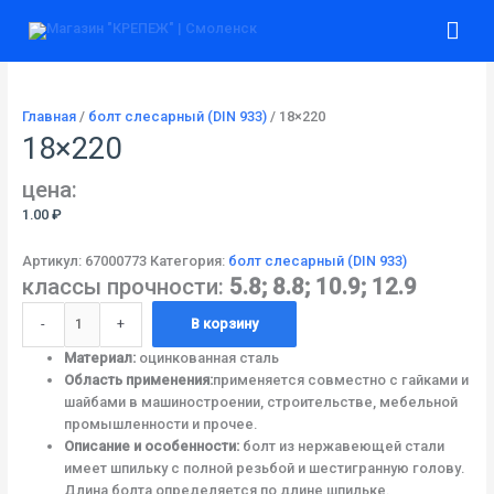
Перейти
Количество
Гла
к
товара
содержимому
18x220
ме
Главная
/
болт слесарный (DIN 933)
/ 18×220
18×220
цена:
1.00
₽
Артикул:
67000773
Категория:
болт слесарный (DIN 933)
классы прочности:
5.8; 8.8; 10.9; 12.9
-
+
В корзину
Материал:
оцинкованная сталь
Область применения:
применяется совместно с гайками и
шайбами в машиностроении, строительстве, мебельной
промышленности и прочее.
Описание и особенности:
болт из нержавеющей стали
имеет шпильку с полной резьбой и шестигранную голову.
Длина болта определяется по длине шпильке.