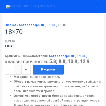
Перейти
Количество
Гла
к
товара
содержимому
18x70
ме
Главная
/
болт слесарный (DIN 933)
/ 18×70
18×70
цена:
1.00
₽
Артикул:
67000764
Категория:
болт слесарный (DIN 933)
классы прочности:
5.8; 8.8; 10.9; 12.9
-
+
В корзину
Материал:
оцинкованная сталь
Область применения:
применяется совместно с гайками и
шайбами в машиностроении, строительстве, мебельной
промышленности и прочее.
Описание и особенности:
болт из нержавеющей стали
имеет шпильку с полной резьбой и шестигранную голову.
Длина болта определяется по длине шпильке.