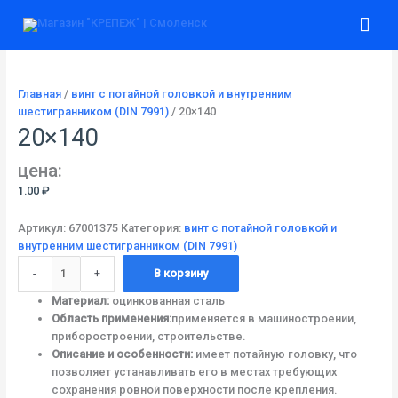
Перейти
Количество
Гла
к
товара
содержимому
20x140
ме
Главная
/
винт с потайной головкой и внутренним
шестигранником (DIN 7991)
/ 20×140
20×140
цена:
1.00
₽
Артикул:
67001375
Категория:
винт с потайной головкой и
внутренним шестигранником (DIN 7991)
-
+
В корзину
Материал:
оцинкованная сталь
Область применения:
применяется в машиностроении,
приборостроении, строительстве.
Описание и особенности:
имеет потайную головку, что
позволяет устанавливать его в местах требующих
сохранения ровной поверхности после крепления.