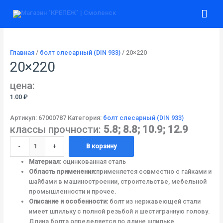
Перейти
Количество
Гла
к
товара
содержимому
20x220
ме
Главная
/
болт слесарный (DIN 933)
/ 20×220
20×220
цена:
1.00
₽
Артикул:
67000787
Категория:
болт слесарный (DIN 933)
классы прочности:
5.8; 8.8; 10.9; 12.9
-
+
В корзину
Материал:
оцинкованная сталь
Область применения:
применяется совместно с гайками и
шайбами в машиностроении, строительстве, мебельной
промышленности и прочее.
Описание и особенности:
болт из нержавеющей стали
имеет шпильку с полной резьбой и шестигранную голову.
Длина болта определяется по длине шпильке.