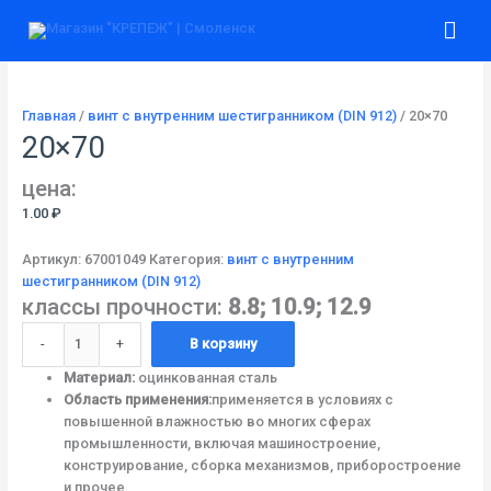
Перейти
Количество
Гла
к
товара
содержимому
20x70
ме
Главная
/
винт с внутренним шестигранником (DIN 912)
/ 20×70
20×70
цена:
1.00
₽
Артикул:
67001049
Категория:
винт с внутренним
шестигранником (DIN 912)
классы прочности:
8.8; 10.9; 12.9
-
+
В корзину
Материал:
оцинкованная сталь
Область применения:
применяется в условиях с
повышенной влажностью во многих сферах
промышленности, включая машиностроение,
конструирование, сборка механизмов, приборостроение
и прочее.