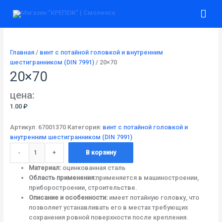
Перейти
Количество
Гла
к
товара
содержимому
20x70
ме
Главная
/
винт с потайной головкой и внутренним
шестигранником (DIN 7991)
/ 20×70
20×70
цена:
1.00
₽
Артикул:
67001370
Категория:
винт с потайной головкой и
внутренним шестигранником (DIN 7991)
-
+
В корзину
Материал:
оцинкованная сталь
Область применения:
применяется в машиностроении,
приборостроении, строительстве.
Описание и особенности:
имеет потайную головку, что
позволяет устанавливать его в местах требующих
сохранения ровной поверхности после крепления.