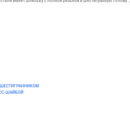
тали имеет шпильку с полной резьбой и шестигранную голову.
М ШЕСТИГРАННИКОМ
ЕСС-ШАЙБОЙ