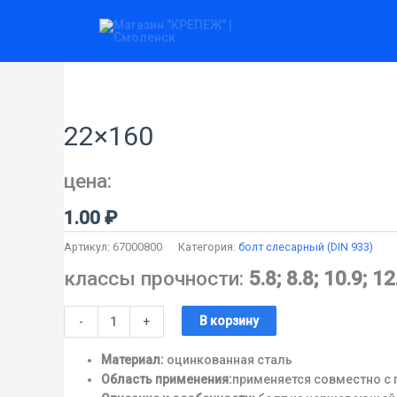
Перейти
к
содержимому
Количество
товара
22x160
22×160
цена:
1.00
₽
Артикул:
67000800
Категория:
болт слесарный (DIN 933)
классы прочности:
5.8; 8.8; 10.9; 12
В корзину
-
+
Материал:
оцинкованная сталь
Область применения:
применяется совместно с 