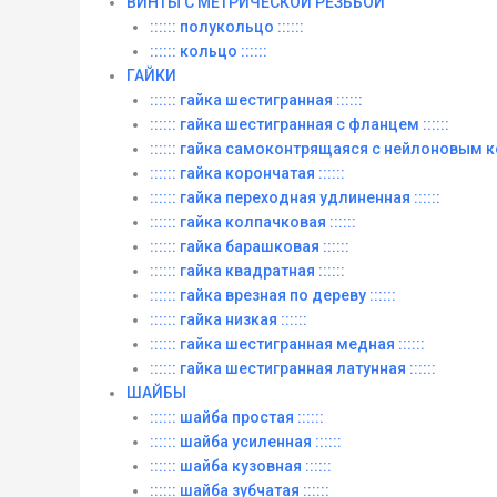
ВИНТЫ C МЕТРИЧЕСКОЙ РЕЗЬБОЙ
:::::: полукольцо ::::::
:::::: кольцо ::::::
ГАЙКИ
:::::: гайка шестигранная ::::::
:::::: гайка шестигранная с фланцем ::::::
:::::: гайка самоконтрящаяся с нейлоновым ко
:::::: гайка корончатая ::::::
:::::: гайка переходная удлиненная ::::::
:::::: гайка колпачковая ::::::
:::::: гайка барашковая ::::::
:::::: гайка квадратная ::::::
:::::: гайка врезная по дереву ::::::
:::::: гайка низкая ::::::
:::::: гайка шестигранная медная ::::::
:::::: гайка шестигранная латунная ::::::
ШАЙБЫ
:::::: шайба простая ::::::
:::::: шайба усиленная ::::::
:::::: шайба кузовная ::::::
:::::: шайба зубчатая ::::::