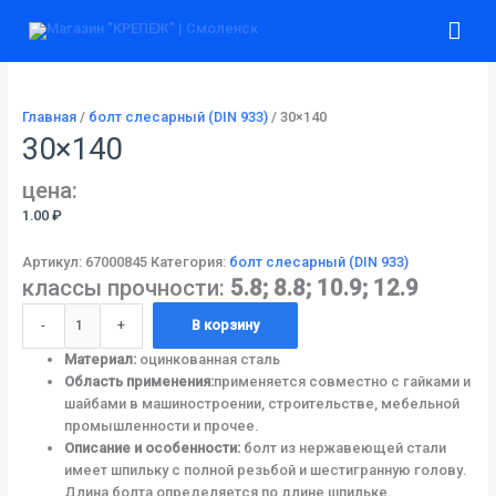
Перейти
Количество
Гла
к
товара
содержимому
30x140
ме
Главная
/
болт слесарный (DIN 933)
/ 30×140
30×140
цена:
1.00
₽
Артикул:
67000845
Категория:
болт слесарный (DIN 933)
классы прочности:
5.8; 8.8; 10.9; 12.9
-
+
В корзину
Материал:
оцинкованная сталь
Область применения:
применяется совместно с гайками и
шайбами в машиностроении, строительстве, мебельной
промышленности и прочее.
Описание и особенности:
болт из нержавеющей стали
имеет шпильку с полной резьбой и шестигранную голову.
Длина болта определяется по длине шпильке.