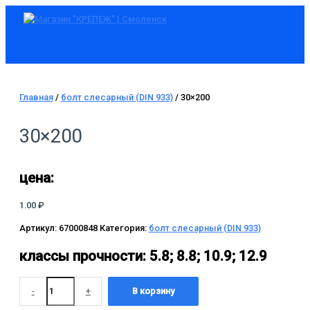
Главное
Перейти
Количество
меню
к
товара
содержимому
30x200
Главная
/
болт слесарный (DIN 933)
/ 30×200
30×200
цена:
1.00
₽
Артикул:
67000848
Категория:
болт слесарный (DIN 933)
классы прочности:
5.8; 8.8; 10.9; 12.9
-
+
В корзину