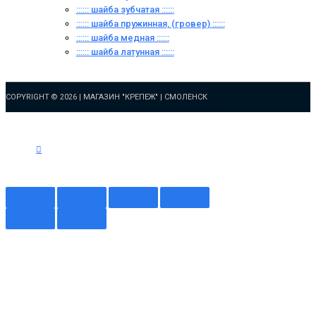
:::::: шайба зубчатая ::::::
:::::: шайба пружинная, (гровер) ::::::
:::::: шайба медная ::::::
:::::: шайба латунная ::::::
COPYRIGHT © 2026 |
МАГАЗИН "КРЕПЕЖ" | СМОЛЕНСК